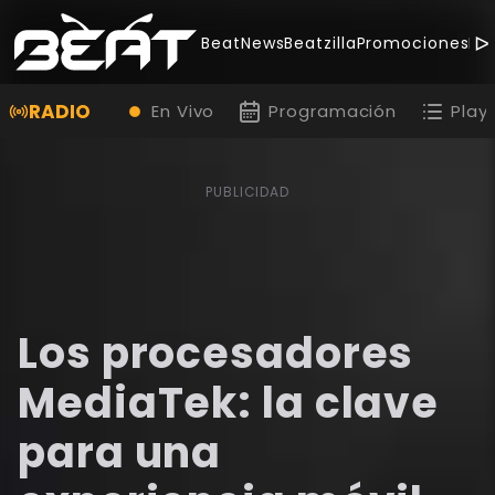
BeatNews
Beatzilla
Promociones
Be
RADIO
En Vivo
Programación
Playl
PUBLICIDAD
Los procesadores
MediaTek: la clave
para una