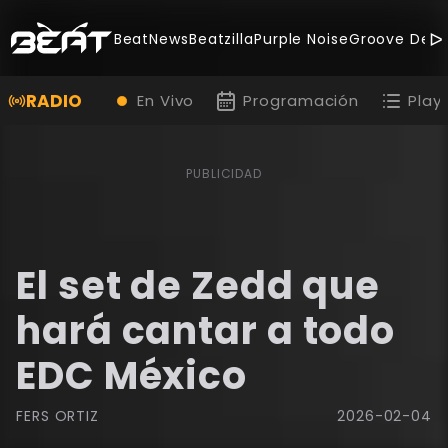
BeatNews
Beatzilla
Purple Noise
Groove Deal
RADIO
En Vivo
Programación
Playl
PUBLICIDAD
El set de Zedd que
hará cantar a todo
EDC México
FERS ORTIZ
2026-02-04