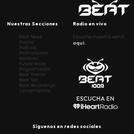
Nuestras Secciones
Radio en vivo
Beat News
Escucha nuestra señal
Playlist
aquí.
Podcast
Promociones
Nerdosis
Purple Noise
Programación
Beat Trends
Beat Ten
Beat Recordings
Lanzamientos
Síguenos en redes sociales