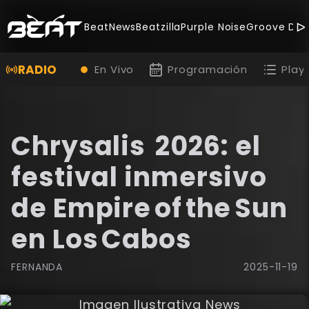
BeatNews
Beatzilla
Purple Noise
Groove Dea
RADIO
En Vivo
Programación
Playl
Chrysalis 2026: el
festival inmersivo
de Empire of the Sun
en Los Cabos
FERNANDA
2025-11-19