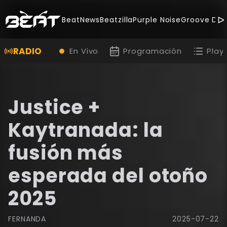
BeatNews
Beatzilla
Purple Noise
Groove Dea
RADIO
En Vivo
Programación
Playl
Justice +
Kaytranada: la
fusión más
esperada del otoño
2025
FERNANDA
2025-07-22