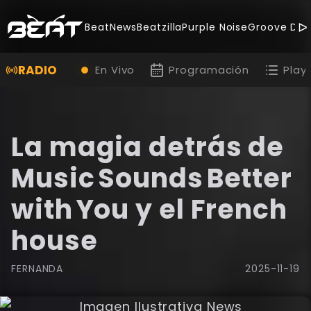
BeatNews
Beatzilla
Purple Noise
Groove Dea
RADIO
En Vivo
Programación
Playl
La magia detrás de
Music Sounds Better
with You y el French
house
FERNANDA
2025-11-19