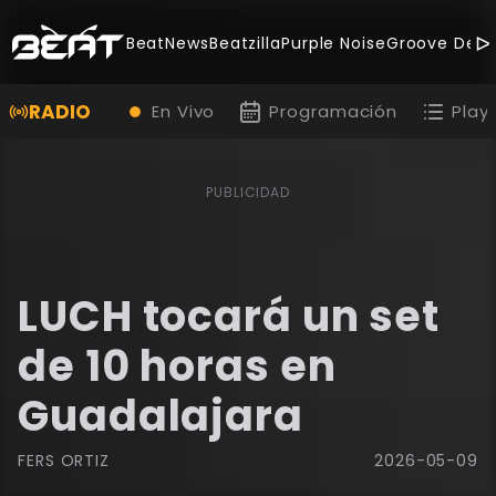
BeatNews
Beatzilla
Purple Noise
Groove Deal
RADIO
En Vivo
Programación
Playl
PUBLICIDAD
LUCH tocará un set
de 10 horas en
Guadalajara
FERS ORTIZ
2026-05-09