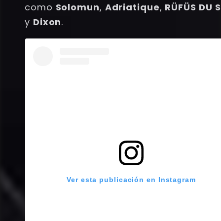
como
Solomun
,
Adriatique
,
RÜFÜS DU 
y
Dixon
.
Ver esta publicación en Instagram