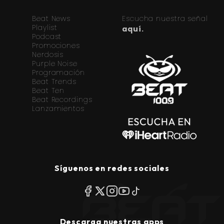
Beat News
Escucha nuestra señal
Playlist
aquí.
Podcast
Promociones
Nerdosis
Purple Noise
Programación
Beat Trends
Beat Ten
Beat Recordings
Lanzamientos
Síguenos en redes sociales
Descarga nuestras apps