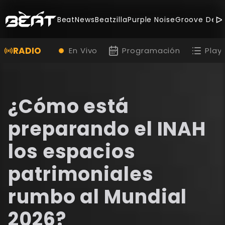
BeatNews
Beatzilla
Purple Noise
Groove Deal
RADIO
En Vivo
Programación
Playl
¿Cómo está
preparando el INAH
los espacios
patrimoniales
rumbo al Mundial
2026?