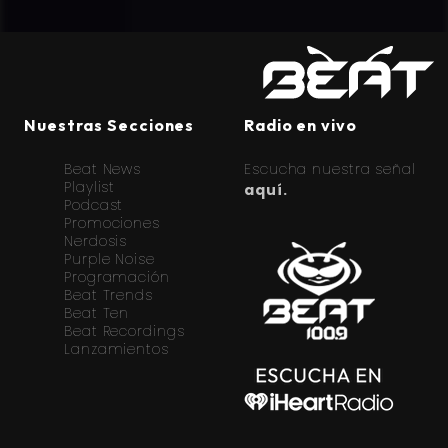
Nuestras Secciones
Radio en vivo
Beat News
Escucha nuestra señal
Playlist
aquí.
Podcast
Promociones
Nerdosis
Purple Noise
Programación
Beat Trends
Beat Ten
Beat Recordings
Lanzamientos