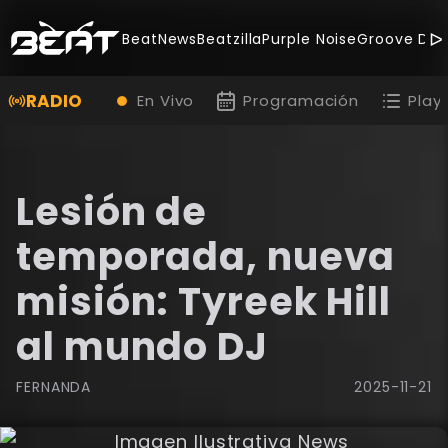
BeatNews
Beatzilla
Purple Noise
Groove Dea
RADIO
En Vivo
Programación
Playl
Lesión de
temporada, nueva
misión: Tyreek Hill
al mundo DJ
FERNANDA
2025-11-21