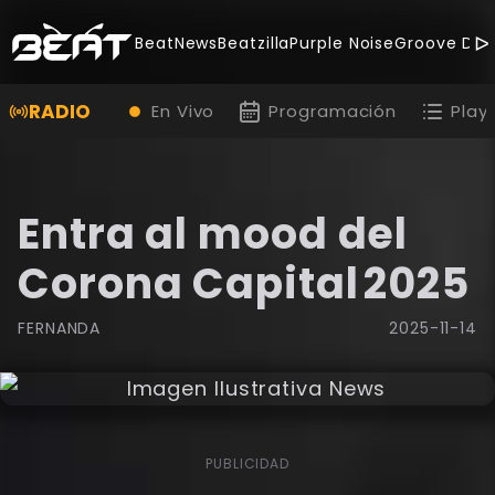
BeatNews
Beatzilla
Purple Noise
Groove Dea
RADIO
En Vivo
Programación
Playl
Entra al mood del
Corona Capital 2025
FERNANDA
2025-11-14
PUBLICIDAD