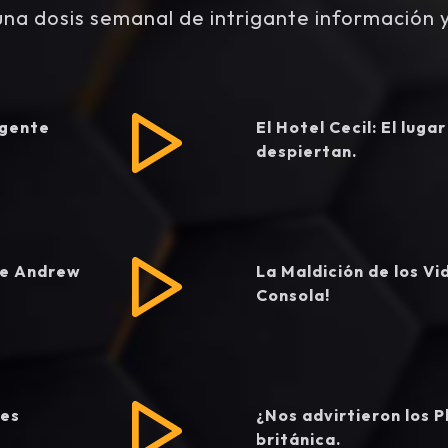
una dosis semanal de intrigante información 
 gente
El Hotel Cecil: El lug
despiertan.
de Andrew
La Maldición de los V
Consola!
jes
¿Nos advirtieron los P
británica.