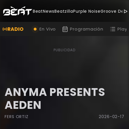
BeatNews
Beatzilla
Purple Noise
Groove Deal
RADIO
En Vivo
Programación
Playl
PUBLICIDAD
ANYMA PRESENTS
AEDEN
FERS ORTIZ
2026-02-17