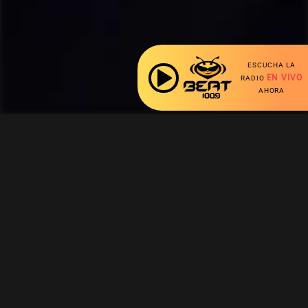
ESCUCHA LA
EN VIVO
RADIO
AHORA
Ahora escuchas:
Nuestras Secciones
Beat News
Playlist