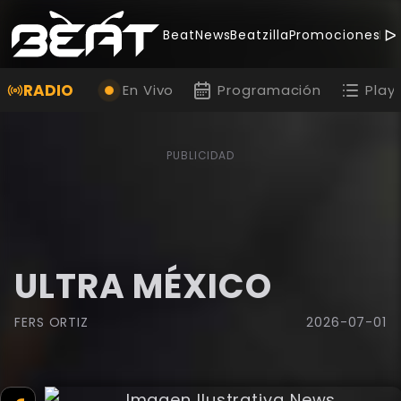
BeatNews
Beatzilla
Promociones
Be
RADIO
En Vivo
Programación
Playl
PUBLICIDAD
ULTRA MÉXICO
FERS ORTIZ
2026-07-01