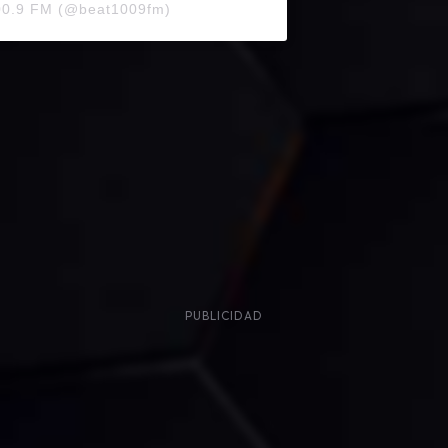
100.9 FM (@beat1009fm)
PUBLICIDAD