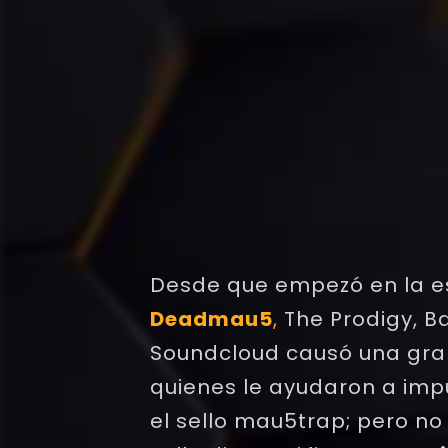
Desde que empezó en la e
Deadmau5
,
The Prodigy, B
Soundcloud causó una gra
quienes le ayudaron a impu
el sello mau5trap; pero no