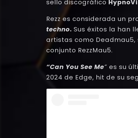
sello discográfico
HypnoVi
Rezz es considerada un pro
techno
.
Sus éxitos la han 
artistas como Deadmau5, s
conjunto RezzMau5.
“Can You See Me
”
es su ú
2024 de Edge, hit de su s